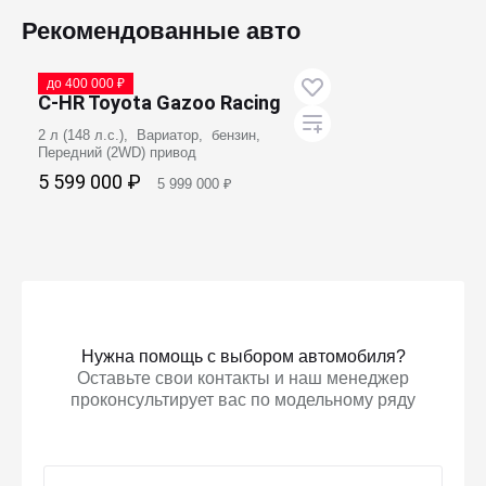
Забронировать
Рекомендованные авто
В наличии
до 400 000 ₽
C-HR Toyota Gazoo Racing
2 л (148 л.с.), Вариатор, бензин,
Передний (2WD) привод
5 599 000 ₽
5 999 000 ₽
Забронировать
Нужна помощь с выбором автомобиля?
Оставьте свои контакты и наш менеджер
проконсультирует вас по модельному ряду