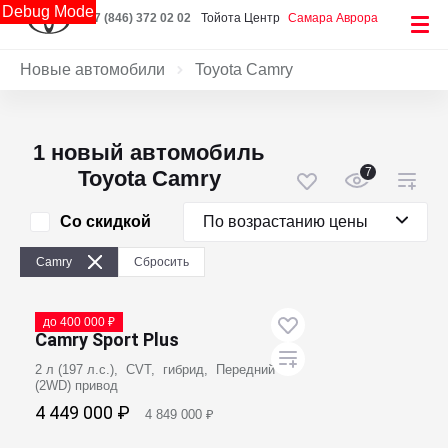
Debug Mode
+7 (846) 372 02 02
Тойота Центр
Самара Аврора
Новые автомобили
Toyota Camry
1 новый автомобиль
7
Toyota Camry
Со скидкой
По возрастанию цены
Camry
Сбросить
В наличии
до 400 000 ₽
Camry Sport Plus
2 л (197 л.с.), CVT, гибрид, Передний
(2WD) привод
4 449 000 ₽
4 849 000 ₽